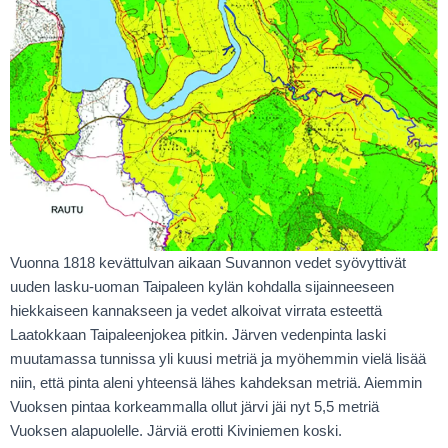
Vuonna 1818 kevättulvan aikaan Suvannon vedet syövyttivät
uuden lasku-uoman Taipaleen kylän kohdalla sijainneeseen
hiekkaiseen kannakseen ja vedet alkoivat virrata esteettä
Laatokkaan Taipaleenjokea pitkin. Järven vedenpinta laski
muutamassa tunnissa yli kuusi metriä ja myöhemmin vielä lisää
niin, että pinta aleni yhteensä lähes kahdeksan metriä. Aiemmin
Vuoksen pintaa korkeammalla ollut järvi jäi nyt 5,5 metriä
Vuoksen alapuolelle. Järviä erotti Kiviniemen koski.