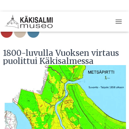
T
O
G
G
L
1800-luvulla Vuoksen virtaus
E
puolittui Käkisalmessa
N
A
V
I
G
A
T
I
O
N