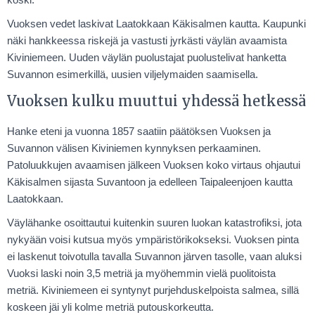
Vuoksen vedet laskivat Laatokkaan Käkisalmen kautta. Kaupunki
näki hankkeessa riskejä ja vastusti jyrkästi väylän avaamista
Kiviniemeen. Uuden väylän puolustajat puolustelivat hanketta
Suvannon esimerkillä, uusien viljelymaiden saamisella.
Vuoksen kulku muuttui yhdessä hetkessä
Hanke eteni ja vuonna 1857 saatiin päätöksen Vuoksen ja
Suvannon välisen Kiviniemen kynnyksen perkaaminen.
Patoluukkujen avaamisen jälkeen Vuoksen koko virtaus ohjautui
Käkisalmen sijasta Suvantoon ja edelleen Taipaleenjoen kautta
Laatokkaan.
Väylähanke osoittautui kuitenkin suuren luokan katastrofiksi, jota
nykyään voisi kutsua myös ympäristörikokseksi. Vuoksen pinta
ei laskenut toivotulla tavalla Suvannon järven tasolle, vaan aluksi
Vuoksi laski noin 3,5 metriä ja myöhemmin vielä puolitoista
metriä. Kiviniemeen ei syntynyt purjehduskelpoista salmea, sillä
koskeen jäi yli kolme metriä putouskorkeutta.