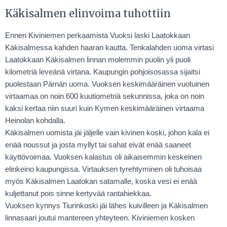
Käkisalmen elinvoima tuhottiin
Ennen Kiviniemen perkaamista Vuoksi laski Laatokkaan
Käkisalmessa kahden haaran kautta. Tenkalahden uoma virtasi
Laatokkaan Käkisalmen linnan molemmin puolin yli puoli
kilometriä leveänä virtana. Kaupungin pohjoisosassa sijaitsi
puolestaan Pärnän uoma. Vuoksen keskimääräinen vuotuinen
virtaamaa on noin 600 kuutiometriä sekunnissa, joka on noin
kaksi kertaa niin suuri kuin Kymen keskimääräinen virtaama
Heinolan kohdalla.
Käkisalmen uomista jäi jäljelle vain kivinen koski, johon kala ei
enää noussut ja josta myllyt tai sahat eivät enää saaneet
käyttövoimaa. Vuoksen kalastus oli aikaisemmin keskeinen
elinkeino kaupungissa. Virtauksen tyrehtyminen oli tuhoisaa
myös Käkisalmen Laatokan satamalle, koska vesi ei enää
kuljettanut pois sinne kertyvää rantahiekkaa.
Vuoksen kynnys Tiurinkoski jäi lähes kuivilleen ja Käkisalmen
linnasaari joutui mantereen yhteyteen. Kiviniemen kosken