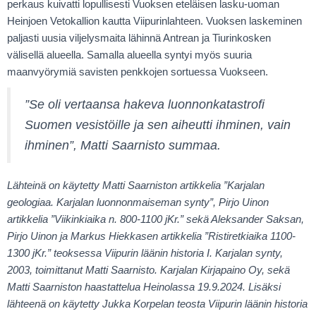
perkaus kuivatti lopullisesti Vuoksen eteläisen lasku-uoman
Heinjoen Vetokallion kautta Viipurinlahteen. Vuoksen laskeminen
paljasti uusia viljelysmaita lähinnä Antrean ja Tiurinkosken
välisellä alueella. Samalla alueella syntyi myös suuria
maanvyörymiä savisten penkkojen sortuessa Vuokseen.
”Se oli vertaansa hakeva luonnonkatastrofi
Suomen vesistöille ja sen aiheutti ihminen, vain
ihminen”, Matti Saarnisto summaa.
Lähteinä on käytetty Matti Saarniston artikkelia ”Karjalan
geologiaa. Karjalan luonnonmaiseman synty”, Pirjo Uinon
artikkelia ”Viikinkiaika n. 800-1100 jKr.” sekä Aleksander Saksan,
Pirjo Uinon ja Markus Hiekkasen artikkelia ”Ristiretkiaika 1100-
1300 jKr.” teoksessa Viipurin läänin historia I. Karjalan synty,
2003, toimittanut Matti Saarnisto. Karjalan Kirjapaino Oy, sekä
Matti Saarniston haastattelua Heinolassa 19.9.2024. Lisäksi
lähteenä on käytetty Jukka Korpelan teosta Viipurin läänin historia