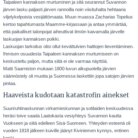
Taipaleen kannaksen murtuminen ja sitä seurannut Suvannon
järven lasku paljasti järven rannoilla noin viisituhatta hehtaaria
viljelykelpoista vesijättömaata. Muun muassa Zacharias Topelius
kertoo tapahtumasta Maamme-kirjassaan ja antaa ymmärtää,
että paikalliset talonpojat aiheuttivat ilmiön kaivamalla järvelle
laskuojan kannaksen poikki.
Laskuojan tarkoitus olisi ollut kevättulvien haittojen lieventäminen.
Ihmisen osuudesta Taipaleen kannaksen murtumiseen on
keskusteltu paljon, mutta siitä ei ole varmaa näyttöä.
Matti Saarniston mukaan 1800-luvun alkupuolella järvien
säännöstely oli muotia ja Suomessa laskettiin jopa satojen järvien
pintaa.
Haaveista kudotaan katastrofin ainekset
Suuriruhtinaskunnan virkamieskunnan ja sotilaiden keskuudessa
heräsi toive saada Laatokasta vesiyhteys Suvannon kautta
Vuokseen ja siitä edelleen Sisä-Suomeen. Yhteyden esteenä oli
vuoden 1818 jälkeen kuiville jäänyt Kiviniemen kynnys, entinen
koski.