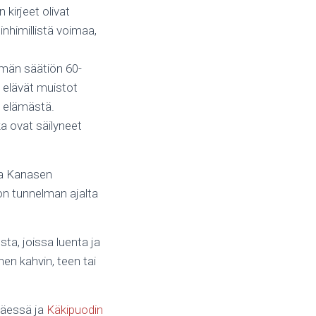
n kirjeet olivat
inhimillistä voimaa,
ämän säätiön 60-
ä elävät muistot
a elämästä.
ka ovat säilyneet
ija Kanasen
don tunnelman ajalta
ta, joissa luenta ja
nen kahvin, teen tai
 Käessä ja
Käkipuodin