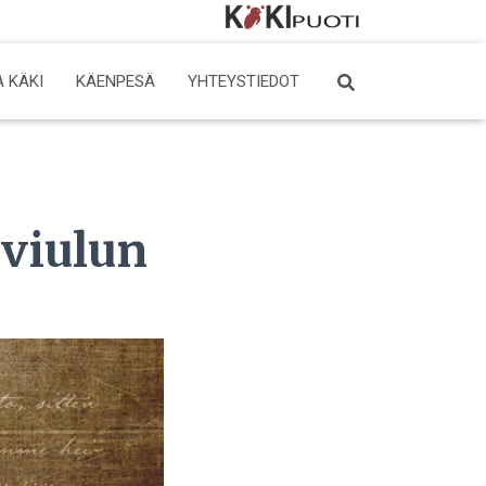
YouTube
Facebook
 KÄKI
KÄENPESÄ
YHTEYSTIEDOT
viulun