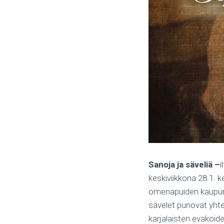
Sanoja ja säveliä –
i
keskiviikkona 28.1. k
omenapuiden kaupung
sävelet punovat yhte
karjalaisten evakoid