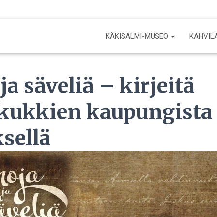
KÄKISALMI-MUSEO
KAHVILA
ja säveliä – kirjeitä
ukkien kaupungista 
sellä