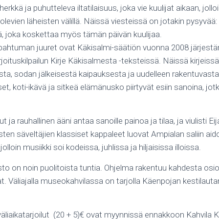
erkkä ja puhutteleva iltatilaisuus, joka vie kuulijat aikaan, jolloi
evien läheisten välillä. Näissä viesteissä on jotakin pysyvää: 
, joka koskettaa myös tämän päivän kuulijaa.
apahtuman juuret ovat Käkisalmi-säätiön vuonna 2008 järjest
joituskilpailun Kirje Käkisalmesta -teksteissä. Näissä kirjeiss
ta, sodan jälkeisestä kaipauksesta ja uudelleen rakentuvast
, koti-ikävä ja sitkeä elämänusko piirtyvät esiin sanoina, jot
.
 ja rauhallinen ääni antaa sanoille painoa ja tilaa, ja viulisti E
ten säveltäjien klassiset kappaleet luovat Ampialan saliin ai
olloin musiikki soi kodeissa, juhlissa ja hiljaisissa illoissa.
to on noin puolitoista tuntia. Ohjelma rakentuu kahdesta osios
t. Väliajalla museokahvilassa on tarjolla Käenpojan kestilauta
a väliaikatarjoilut (20 + 5)€ ovat myynnissä ennakkoon Kahvila