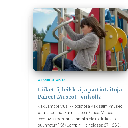
AJANKOHTAISTA
Liikettä, leikkiä ja partiotaitoja
Päheet Museot -viikolla
KäkiJamppi Musiikkiopistolla Käkisalmi-museo
osallistuu maakunnalliseen Päheet Museot -
teemaviikkoon järjestämällä alakouluikäisille
suunnatun ”KäkiJampin” Heinolassa 27.–28.6.