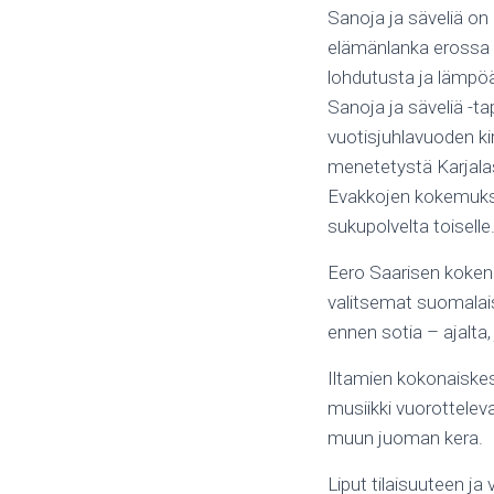
Sanoja ja säveliä on h
elämänlanka erossa ol
lohdutusta ja lämpöä
Sanoja ja säveliä -t
vuotisjuhlavuoden kir
menetetystä Karjalas
Evakkojen kokemukset
sukupolvelta toiselle
Eero Saarisen kokenut
valitsemat suomalais
ennen sotia – ajalta, j
Iltamien kokonaiskes
musiikki vuorotteleva
muun juoman kera.
Liput tilaisuuteen j