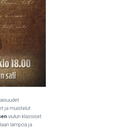
laisuudet
t ja muistelut
sen
viulun klassiset
olaan lämpöä ja