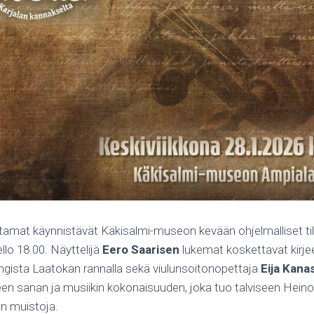
ltamat käynnistävät Käkisalmi-museon kevään ohjelmalliset ti
ello 18.00. Näyttelijä
Eero Saarisen
lukemat koskettavat kirjee
ista Laatokan rannalla sekä viulunsoitonopettaja
Eija Kana
en sanan ja musiikin kokonaisuuden, joka tuo talviseen Hein
en muistoja.