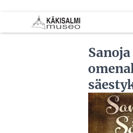
Sanoja 
omenak
säestyk