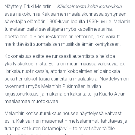
Näyttely, Erkki Melartin –
Käkisalmesta kohti korkeuksia
,
avaa näkökulmia Käkisalmen maalaiskunnassa syntyneen
säveltäjän elämään 1800-luvun lopulta 1930-luvulle. Melartin
tunnetaan paitsi säveltäjänä myös kapellimestarina,
opettajana ja Sibelius-Akatemian rehtorina, joka vaikutti
merkittävästi suomalaisen musiikkielämän kehitykseen.
Kokonaisuus esittelee runsaasti autenttista aineistoa
yksityiskokoelmista. Esillä on muun muassa valokuvia, ex
libriksiä, nuotinkansia, aforismikokoelmien eri painoksia
sekä henkilökohtaisia esineitä ja maalauksia. Näyttelyyn on
rakennettu myös Melartinin Pukinmäen huvilan
kirjastonurkkaus, ja mukana on kaksi taiteilija Kaarlo Atran
maalaamaa muotokuvaa.
Melartinin kotiseuturakkaus nousee näyttelyssä vahvasti
esiin. Käkisalmen maisemat – metsälammet, tähtitaivas ja
tutut paikat kuten Ostamojärvi – toimivat säveltäjälle