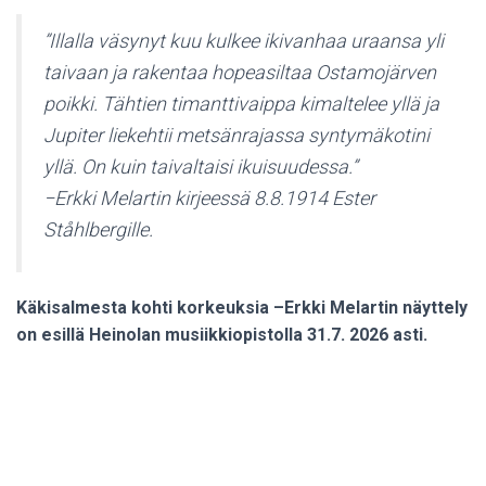
”Illalla väsynyt kuu kulkee ikivanhaa uraansa yli
taivaan ja rakentaa hopeasiltaa Ostamojärven
poikki. Tähtien timanttivaippa kimaltelee yllä ja
Jupiter liekehtii metsänrajassa syntymäkotini
yllä. On kuin taivaltaisi ikuisuudessa.”
−
Erkki
Melartin kirjeessä 8.8.1914 Ester
Ståhlbergille.
Käkisalmesta kohti korkeuksia –Erkki Melartin näyttely
on esillä Heinolan musiikkiopistolla 31.7. 2026 asti.