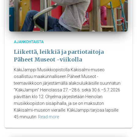
AJANKOHTAISTA
Liikettä, leikkiä ja partiotaitoja
Päheet Museot -viikolla
KäkiJamppi Musiikkiopistolla Käkisalmi-museo
osallistuu maakunnalliseen Päheet Museot -
teemaviikkoon järjestämällä alakouluikäisille suunnatun
”KäkiJampin” Heinolassa 27.–28.6. sekä 30.6.–5.7.2026
päivittäin klo 12. Ohjelma järjestetään Heinolan
musiikkiopiston sisäpihalla, ja se on maksuton
Käkisalmi-museon vieraille. KäkiJamppi tarjoaa lapsille
45 minuutin
Read more