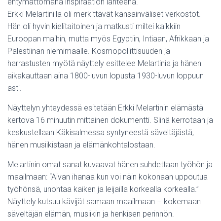
ehtymättömänä inspiraation lähteenä.
Erkki Melartinilla oli merkittävät kansainväliset verkostot.
Hän oli hyvin kielitaitoinen ja matkusti miltei kaikkiin
Euroopan maihin, mutta myös Egyptiin, Intiaan, Afrikkaan ja
Palestiinan niemimaalle. Kosmopoliittisuuden ja
harrastusten myötä näyttely esittelee Melartinia ja hänen
aikakauttaan aina 1800-luvun lopusta 1930-luvun loppuun
asti.
Näyttelyn yhteydessä esitetään Erkki Melartinin elämästä
kertova 16 minuutin mittainen dokumentti. Siinä kerrotaan ja
keskustellaan Käkisalmessa syntyneestä säveltäjästä,
hänen musiikistaan ja elämänkohtalostaan.
Melartinin omat sanat kuvaavat hänen suhdettaan työhön ja
maailmaan: “Aivan ihanaa kun voi näin kokonaan uppoutua
työhönsä, unohtaa kaiken ja leijailla korkealla korkealla.”
Näyttely kutsuu kävijät samaan maailmaan – kokemaan
säveltäjän elämän, musiikin ja henkisen perinnön.