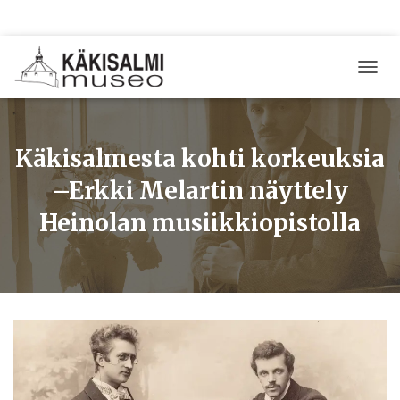
T
O
G
G
L
Käkisalmesta kohti korkeuksia
E
N
–Erkki Melartin näyttely
A
Heinolan musiikkiopistolla
V
I
G
A
T
I
O
N