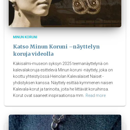
MINUN KORUNI
Katso Minun Koruni –näyttelyn
koruja videolla
Käkisalmi-museon syksyn 2025 teemanäyttelynä on
kalevalakoruja esittelevä Minun koruni -näyttely, joka on
koottu yhteistyössä Heinolan Kalevalaiset Naiset -
yhdistyksen kanssa. Näyttely esittää kymmenen naisen
Kalevala-korut ja tarinoita, joita he liittävät koruihinsa.
Korut ovat saaneet inspiraationsa mm.
Read more