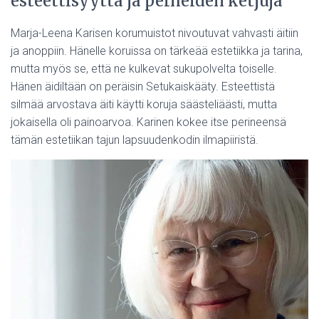
esteettisyyttä ja perheiden ketjuja
Marja-Leena Karisen korumuistot nivoutuvat vahvasti äitiin
ja anoppiin. Hänelle koruissa on tärkeää estetiikka ja tarina,
mutta myös se, että ne kulkevat sukupolvelta toiselle.
Hänen äidiltään on peräisin Setukaiskääty. Esteettistä
silmää arvostava äiti käytti koruja säästeliäästi, mutta
jokaisella oli painoarvoa. Karinen kokee itse perineensä
tämän estetiikan tajun lapsuudenkodin ilmapiiristä.