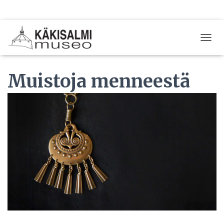
T
O
G
Muistoja menneestä
G
L
E
N
A
V
I
G
A
T
I
O
N