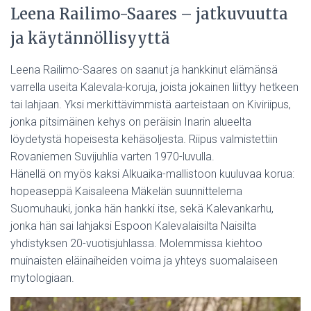
Leena Railimo-Saares – jatkuvuutta
ja käytännöllisyyttä
Leena Railimo-Saares on saanut ja hankkinut elämänsä
varrella useita Kalevala-koruja, joista jokainen liittyy hetkeen
tai lahjaan. Yksi merkittävimmistä aarteistaan on Kiviriipus,
jonka pitsimäinen kehys on peräisin Inarin alueelta
löydetystä hopeisesta kehäsoljesta. Riipus valmistettiin
Rovaniemen Suvijuhlia varten 1970-luvulla.
Hänellä on myös kaksi Alkuaika-mallistoon kuuluvaa korua:
hopeaseppä Kaisaleena Mäkelän suunnittelema
Suomuhauki, jonka hän hankki itse, sekä Kalevankarhu,
jonka hän sai lahjaksi Espoon Kalevalaisilta Naisilta
yhdistyksen 20-vuotisjuhlassa. Molemmissa kiehtoo
muinaisten eläinaiheiden voima ja yhteys suomalaiseen
mytologiaan.