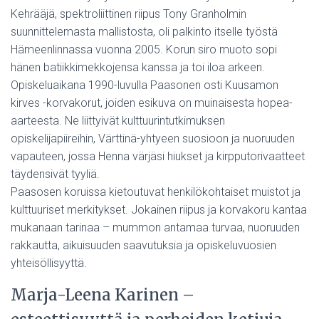
Kehrääjä, spektroliittinen riipus Tony Granholmin
suunnittelemasta mallistosta, oli palkinto itselle työstä
Hämeenlinnassa vuonna 2005. Korun siro muoto sopi
hänen batiikkimekkojensa kanssa ja toi iloa arkeen.
Opiskeluaikana 1990-luvulla Paasonen osti Kuusamon
kirves -korvakorut, joiden esikuva on muinaisesta hopea-
aarteesta. Ne liittyivät kulttuurintutkimuksen
opiskelijapiireihin, Värttinä-yhtyeen suosioon ja nuoruuden
vapauteen, jossa Henna värjäsi hiukset ja kirpputorivaatteet
täydensivät tyyliä.
Paasosen koruissa kietoutuvat henkilökohtaiset muistot ja
kulttuuriset merkitykset. Jokainen riipus ja korvakoru kantaa
mukanaan tarinaa – mummon antamaa turvaa, nuoruuden
rakkautta, aikuisuuden saavutuksia ja opiskeluvuosien
yhteisöllisyyttä.
Marja-Leena Karinen –