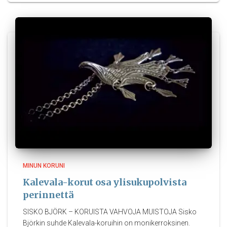
MINUN KORUNI
Kalevala-korut osa ylisukupolvista
perinnettä
SISKO BJÖRK – KORUISTA VAHVOJA MUISTOJA Sisko
Björkin suhde Kalevala-koruihin on monikerroksinen.