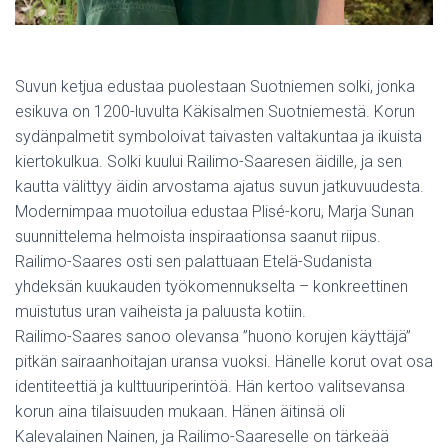
Suvun ketjua edustaa puolestaan Suotniemen solki, jonka
esikuva on 1200-luvulta Käkisalmen Suotniemestä. Korun
sydänpalmetit symboloivat taivasten valtakuntaa ja ikuista
kiertokulkua. Solki kuului Railimo-Saaresen äidille, ja sen
kautta välittyy äidin arvostama ajatus suvun jatkuvuudesta.
Modernimpaa muotoilua edustaa Plisé-koru, Marja Sunan
suunnittelema helmoista inspiraationsa saanut riipus.
Railimo-Saares osti sen palattuaan Etelä-Sudanista
yhdeksän kuukauden työkomennukselta – konkreettinen
muistutus uran vaiheista ja paluusta kotiin.
Railimo-Saares sanoo olevansa ”huono korujen käyttäjä”
pitkän sairaanhoitajan uransa vuoksi. Hänelle korut ovat osa
identiteettiä ja kulttuuriperintöä. Hän kertoo valitsevansa
korun aina tilaisuuden mukaan. Hänen äitinsä oli
Kalevalainen Nainen, ja Railimo-Saareselle on tärkeää