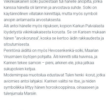
Viikinkiaikainen solki puolestaan tuli hänelle anopilta, jonka
kanssa hänellä oli lämmin ja arvostava suhde. Solki on
käytännöllinen villatakin kiinnittäjä, mutta myös symboli
anopin antamasta arvostuksesta.
Äiti antoi hänelle myös riipuksen, kopion Karkun Palvialasta
löydetystä viikinkiaikaisesta korusta. Se on Karisen mukaan
hänen ”arvokorunsa”, koska se kertoo äidin rakkaudesta ja
sitoutumisesta.
Perintönä äidiltä on myös Hevosenkenkä-solki, Maarian
Virusmäen löytöjen pohjalta. Äiti kiinnitti sillä huivinsa, ja
Karinen tekee samoin – pieni, arkinen ele, joka jatkaa
sukupolvien ketjua.
Modernimpaa muotoilua edustavat Tulen henki -korut, jotka
aviomies antoi lahjaksi. Karinen valitsi ne itse, ja niiden
symboliikka liittyy hänen horoskooppiinsa, oinaaseen ja
tulenjumala Marsiin.