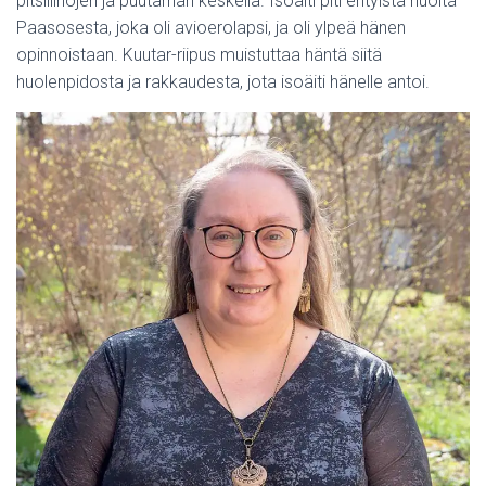
pitsiliinojen ja puutarhan keskellä. Isoäiti piti erityistä huolta
Paasosesta, joka oli avioerolapsi, ja oli ylpeä hänen
opinnoistaan. Kuutar-riipus muistuttaa häntä siitä
huolenpidosta ja rakkaudesta, jota isoäiti hänelle antoi.