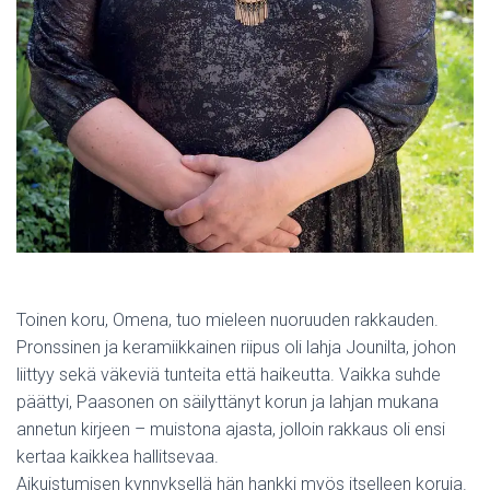
Toinen koru, Omena, tuo mieleen nuoruuden rakkauden.
Pronssinen ja keramiikkainen riipus oli lahja Jounilta, johon
liittyy sekä väkeviä tunteita että haikeutta. Vaikka suhde
päättyi, Paasonen on säilyttänyt korun ja lahjan mukana
annetun kirjeen – muistona ajasta, jolloin rakkaus oli ensi
kertaa kaikkea hallitsevaa.
Aikuistumisen kynnyksellä hän hankki myös itselleen koruja.