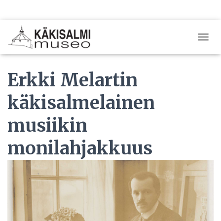
T
O
G
Erkki Melartin
G
L
E
käkisalmelainen
N
A
musiikin
V
I
G
monilahjakkuus
A
T
I
O
N