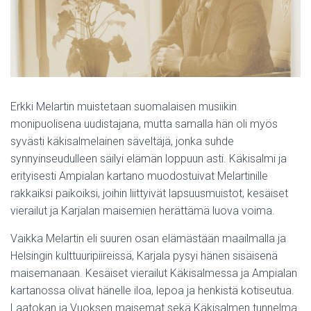
Erkki Melartin muistetaan suomalaisen musiikin
monipuolisena uudistajana, mutta samalla hän oli myös
syvästi käkisalmelainen säveltäjä, jonka suhde
synnyinseudulleen säilyi elämän loppuun asti. Käkisalmi ja
erityisesti Ampialan kartano muodostuivat Melartinille
rakkaiksi paikoiksi, joihin liittyivät lapsuusmuistot, kesäiset
vierailut ja Karjalan maisemien herättämä luova voima.
Vaikka Melartin eli suuren osan elämästään maailmalla ja
Helsingin kulttuuripiireissä, Karjala pysyi hänen sisäisenä
maisemanaan. Kesäiset vierailut Käkisalmessa ja Ampialan
kartanossa olivat hänelle iloa, lepoa ja henkistä kotiseutua.
Laatokan ja Vuoksen maisemat sekä Käkisalmen tunnelma