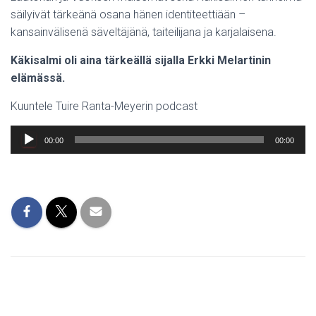
säilyivät tärkeänä osana hänen identiteettiään –
kansainvälisenä säveltäjänä, taiteilijana ja karjalaisena.
Käkisalmi oli aina tärkeällä sijalla Erkki Melartinin
elämässä.
Kuuntele Tuire Ranta-Meyerin podcast
Äänitoistin
00:00
00:00