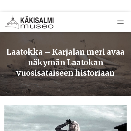
T
O
G
G
L
Laatokka – Karjalan meri avaa
E
N
näkymän Laatokan
A
vuosisataiseen historiaan
V
I
G
A
T
I
O
N