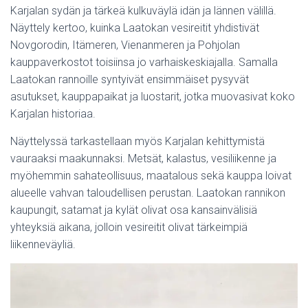
Karjalan sydän ja tärkeä kulkuväylä idän ja lännen välillä.
Näyttely kertoo, kuinka Laatokan vesireitit yhdistivät
Novgorodin, Itämeren, Vienanmeren ja Pohjolan
kauppaverkostot toisiinsa jo varhaiskeskiajalla. Samalla
Laatokan rannoille syntyivät ensimmäiset pysyvät
asutukset, kauppapaikat ja luostarit, jotka muovasivat koko
Karjalan historiaa.
Näyttelyssä tarkastellaan myös Karjalan kehittymistä
vauraaksi maakunnaksi. Metsät, kalastus, vesiliikenne ja
myöhemmin sahateollisuus, maatalous sekä kauppa loivat
alueelle vahvan taloudellisen perustan. Laatokan rannikon
kaupungit, satamat ja kylät olivat osa kansainvälisiä
yhteyksiä aikana, jolloin vesireitit olivat tärkeimpiä
liikenneväyliä.