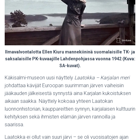
Ilmavalvontalotta Ellen Kiuru mannekiininä suomalaisille TK- ja
saksalaisille PK-kuvaajille Lahdenpohjassa vuonna 1942 (Kuva:
SA-kuvat).
Käkisalmi-museon uusi näyttely
Laatokka – Karjalan meri
johdattaa kävijät Euroopan suurimman järven vaiheisiin
jääkauden jälkeisestä synnystä aina Karjalan kukoistuksen
aikaan saakka. Näyttely kokoaa yhteen Laatokan
luonnonhistorian, kauppareittien synnyn, karjalaisen kulttuurin
kehityksen sekä ihmisten elämän järven rannoilla ja
saarissa.
Laatokka ei ollut vain suuri järvi – se oli vuosisatojen ajan