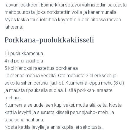
rasvan joukkoon. Esimerkiksi sotavoi valmistettiin sakeasta
maitopuurosta, joka notkistettiin voilla ja kananmunalla.
Myös läskiä tai suolalihaa käytettiin ruoanlaitossa rasvan
lähteenä.
Porkkana-puolukkakiisseli
1 l puolukkamehua
4 rkl perunajauhoja
5 kpl hienoksi raastettua porkkanaa
Laimenna mehua vedellä. Ota mehusta 2 dl erikseen ja
sekoita siihen peruna- jauhot. Kuumenna loppu mehu (8 dl)
ja mausta ripauksella suolaa. Lisää porkkan- araaste
mehuun.
Kuumenna se uudelleen kuplivaksi, mutta älä keitä. Nosta
kattila levyltä ja suurusta kiisseli perunajauho- mehulla
tasaisena nauhana.
Nosta kattila levylle ja anna kuplia, ei sekoitusta.