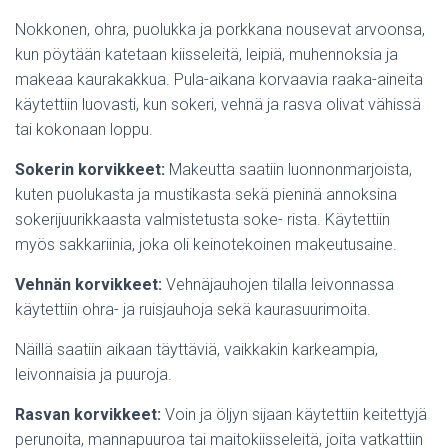
Nokkonen, ohra, puolukka ja porkkana nousevat arvoonsa,
kun pöytään katetaan kiisseleitä, leipiä, muhennoksia ja
makeaa kaurakakkua. Pula-aikana korvaavia raaka-aineita
käytettiin luovasti, kun sokeri, vehnä ja rasva olivat vähissä
tai kokonaan loppu.
Sokerin korvikkeet:
Makeutta saatiin luonnonmarjoista,
kuten puolukasta ja mustikasta sekä pieninä annoksina
sokerijuurikkaasta valmistetusta soke- rista. Käytettiin
myös sakkariinia, joka oli keinotekoinen makeutusaine.
Vehnän korvikkeet:
Vehnäjauhojen tilalla leivonnassa
käytettiin ohra- ja ruisjauhoja sekä kaurasuurimoita.
Näillä saatiin aikaan täyttäviä, vaikkakin karkeampia,
leivonnaisia ja puuroja.
Rasvan korvikkeet:
Voin ja öljyn sijaan käytettiin keitettyjä
perunoita, mannapuuroa tai maitokiisseleitä, joita vatkattiin