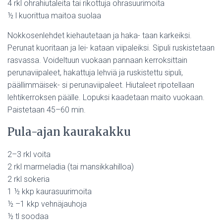
4 rkl ohrahiutaleita tai rikottuja ohrasuurimoita
½ l kuorittua maitoa suolaa
Nokkosenlehdet kiehautetaan ja haka- taan karkeiksi.
Perunat kuoritaan ja lei- kataan viipaleiksi. Sipuli ruskistetaan
rasvassa. Voideltuun vuokaan pannaan kerroksittain
perunaviipaleet, hakattuja lehviä ja ruskistettu sipuli,
päällimmäisek- si perunaviipaleet. Hiutaleet ripotellaan
lehtikerroksen päälle. Lopuksi kaadetaan maito vuokaan.
Paistetaan 45–60 min.
Pula-ajan kaurakakku
2–3 rkl voita
2 rkl marmeladia (tai mansikkahilloa)
2 rkl sokeria
1 ½ kkp kaurasuurimoita
½ –1 kkp vehnäjauhoja
½ tl soodaa