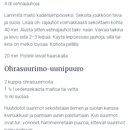
4 dl vehnäjauhoja
Lämmitä maito kädenlämpöiseksi. Sekoita joukkoon hiiva
ja suola. Lisää oh- rajauhot voimakkaasti sekoittaen kohta
40 min. Alusta sitten vehnäjauhot taiki- naan. Vaivaa taikina
ja leivo siitä 2–3 leipää. Käytä leipoessasi jauhoja, sillä tai-
kina on melko löysää. Kohota pellillä
20 min. Pistele leivät haarukalla.
Ohrasuurimo-uunipuuro
2 kuppia ohrasuurimoita
1 ½ l vedensekaista maitoa tai vettä
½ rkl suolaa
Huuhdotut suurimot sekoitetaan liemen ja suolan kanssa
kiviruukkuun ja pannaan uuniin paistumaan. Kun suurimot
ovat tur- vonneet, hämmennetään puuroa, etteivät suurimot
painu pohjaan.