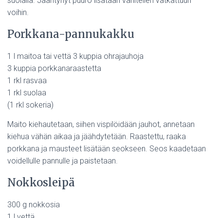
suolalla. Jäähtynyt puuro lisätään vähitellen vatkattuun
voihin.
Porkkana-pannukakku
1 l maitoa tai vettä 3 kuppia ohrajauhoja
3 kuppia porkkanaraastetta
1 rkl rasvaa
1 rkl suolaa
(1 rkl sokeria)
Maito kiehautetaan, siihen vispilöidään jauhot, annetaan
kiehua vähän aikaa ja jäähdytetään. Raastettu, raaka
porkkana ja mausteet lisätään seokseen. Seos kaadetaan
voidellulle pannulle ja paistetaan.
Nokkosleipä
300 g nokkosia
1 l vettä