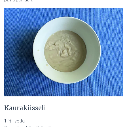
Kaurakiisseli
1 ½ l vettä