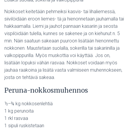
Nokkoset keitetään pehmeiksi kasvis- tai lihaliemessä,
siivilöidään eroon liemes- tä ja hienonnetaan jauhamalla tai
hakkaamalla. Liemi ja jauhot pannaan kasariin ja seosta
vispilöidään tulella, kunnes se sakenee ja on kiehunut n. 5
min. Näin saatuun sakeaan puuroon lisätään hienonnettu
nokkonen. Maustetaan suolalla, sokerilla tai sakariinilla ja
valkopippurilla. Myös muskottia voi käyttää. Jos on,
lisätään lopuksi vähän rasvaa. Nokkoset voidaan myös
jauhaa raakoina ja lisätä vasta valmiiseen muhennokseen,
josta on tehtävä sakeaa.
Peruna-nokkosmuhennos
½–¾ kg nokkosenlehtiä
1 kg perunoita
1 rkl rasvaa
1 sipuli ruskistetaan