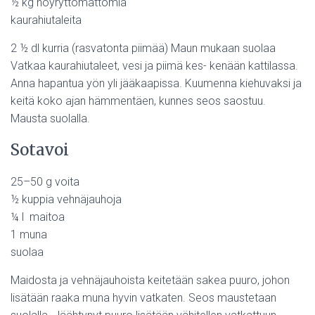
½ kg höyryttömättömiä
kaurahiutaleita
2 ½ dl kurria (rasvatonta piimää) Maun mukaan suolaa
Vatkaa kaurahiutaleet, vesi ja piimä kes- kenään kattilassa.
Anna hapantua yön yli jääkaapissa. Kuumenna kiehuvaksi ja
keitä koko ajan hämmentäen, kunnes seos saostuu.
Mausta suolalla.
Sotavoi
25–50 g voita
½ kuppia vehnäjauhoja
¼ l maitoa
1 muna
suolaa
Maidosta ja vehnäjauhoista keitetään sakea puuro, johon
lisätään raaka muna hyvin vatkaten. Seos maustetaan