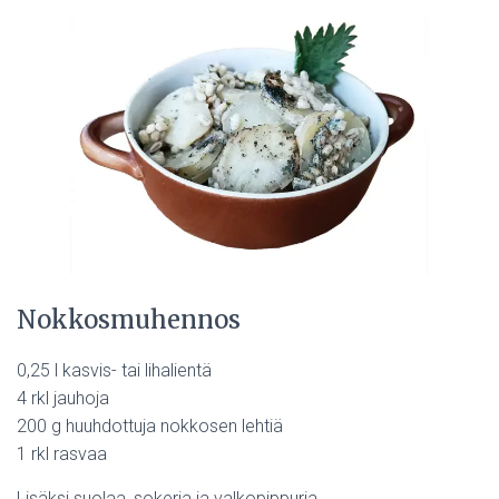
Nokkosmuhennos
0,25 l kasvis- tai lihalientä
4 rkl jauhoja
200 g huuhdottuja nokkosen lehtiä
1 rkl rasvaa
Lisäksi suolaa, sokeria ja valkopippuria