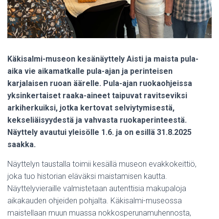
Käkisalmi-museon kesänäyttely Aisti ja maista pula-
aika vie aikamatkalle pula-ajan ja perinteisen
karjalaisen ruoan äärelle. Pula-ajan ruokaohjeissa
yksinkertaiset raaka-aineet taipuvat ravitseviksi
arkiherkuiksi, jotka kertovat selviytymisestä,
kekseliäisyydestä ja vahvasta ruokaperinteestä.
Näyttely avautui yleisölle 1.6. ja on esillä 31.8.2025
saakka.
Näyttelyn taustalla toimii kesällä museon evakkokeittiö,
joka tuo historian eläväksi maistamisen kautta.
Näyttelyvieraille valmistetaan autenttisia makupaloja
aikakauden ohjeiden pohjalta. Käkisalmi-museossa
maistellaan muun muassa nokkosperunamuhennosta,