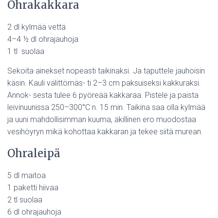
Ohrakakkara
2 dl kylmää vettä
4–4 ½ dl ohrajauhoja
1 tl suolaa
Sekoita ainekset nopeasti taikinaksi. Ja taputtele jauhoisin
käsin. Kauli välittömäs- ti 2–3 cm paksuiseksi kakkuraksi.
Annok- sesta tulee 6 pyöreää kakkaraa. Pistele ja paista
leivinuunissa 250–300°C n. 15 min. Taikina saa olla kylmää
ja uuni mahdollisimman kuuma, äkillinen ero muodostaa
vesihöyryn mikä kohottaa kakkaran ja tekee siitä murean.
Ohraleipä
5 dl maitoa
1 paketti hiivaa
2 tl suolaa
6 dl ohrajauhoja