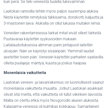
kuin perä. Se teki veneestä tuulella tukevamman.
Laatokan rannoilla tehtiin myös paljon suurempia aluksia.
Niistä käytettiin nimityksiä täkkisaima, donskotti, kaljuutta ja
3-mastoinen laiva. Aluksilla on ollut lukuisia muitakin nimiä.
Veneiden rakentamisessa tarkat mitat eivät olleet tärkeitä.
Puutavaraa käytettiin syykuvioiden mukaan.
Laitalaudoituksessa alimman parin pintapuoli laitettiin
ulospäin. Näin se käyristyi sisäänpäin. Ylemmät laudat
asetettiin toisin päin. Veneisiin käytettiin parhaiten saatavilla
olleita puulajeja: mäntyä, kuusta ja joskus haapaa.
Monenlaisia vaikutteita
Laatokan veneen- ja laivanrakennus on luonnollisesti saanut
monenlaisia vaikutteita muualta. Jotkut Laatokan asukkaat
olivat sitä mieltä, että vaikutteita oli tullut viikinkien laivoista.
Mallia on otettu ehkä myös Novgorodin alueen aluksista.
Kalasaima-veneissä oli kulmikas kokkapuu. Samanlainen