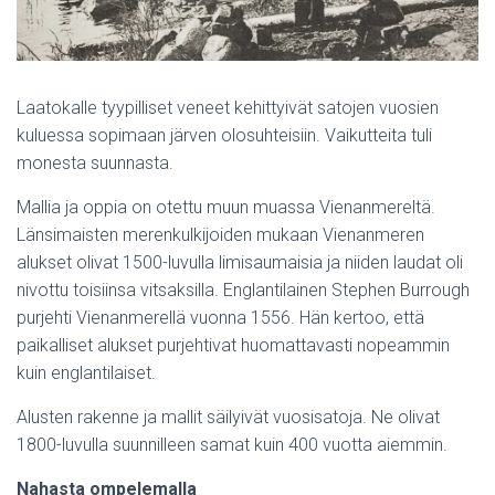
Laatokalle tyypilliset veneet kehittyivät satojen vuosien
kuluessa sopimaan järven olosuhteisiin. Vaikutteita tuli
monesta suunnasta.
Mallia ja oppia on otettu muun muassa Vienanmereltä.
Länsimaisten merenkulkijoiden mukaan Vienanmeren
alukset olivat 1500-luvulla limisaumaisia ja niiden laudat oli
nivottu toisiinsa vitsaksilla. Englantilainen Stephen Burrough
purjehti Vienanmerellä vuonna 1556. Hän kertoo, että
paikalliset alukset purjehtivat huomattavasti nopeammin
kuin englantilaiset.
Alusten rakenne ja mallit säilyivät vuosisatoja. Ne olivat
1800-luvulla suunnilleen samat kuin 400 vuotta aiemmin.
Nahasta ompelemalla