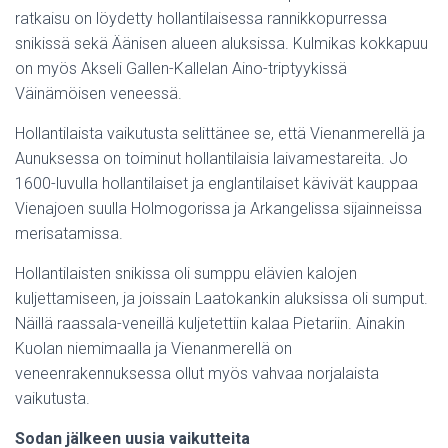
ratkaisu on löydetty hollantilaisessa rannikkopurressa
snikissä sekä Äänisen alueen aluksissa. Kulmikas kokkapuu
on myös Akseli Gallen-Kallelan Aino-triptyykissä
Väinämöisen veneessä.
Hollantilaista vaikutusta selittänee se, että Vienanmerellä ja
Aunuksessa on toiminut hollantilaisia laivamestareita. Jo
1600-luvulla hollantilaiset ja englantilaiset kävivät kauppaa
Vienajoen suulla Holmogorissa ja Arkangelissa sijainneissa
merisatamissa.
Hollantilaisten snikissa oli sumppu elävien kalojen
kuljettamiseen, ja joissain Laatokankin aluksissa oli sumput.
Näillä raassala-veneillä kuljetettiin kalaa Pietariin. Ainakin
Kuolan niemimaalla ja Vienanmerellä on
veneenrakennuksessa ollut myös vahvaa norjalaista
vaikutusta.
Sodan jälkeen uusia vaikutteita