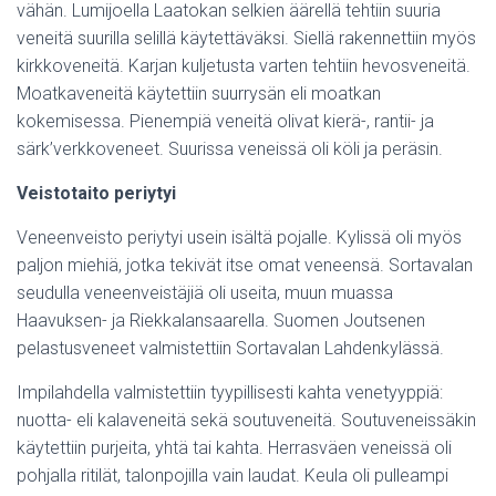
vähän. Lumijoella Laatokan selkien äärellä tehtiin suuria
veneitä suurilla selillä käytettäväksi. Siellä rakennettiin myös
kirkkoveneitä. Karjan kuljetusta varten tehtiin hevosveneitä.
Moatkaveneitä käytettiin suurrysän eli moatkan
kokemisessa. Pienempiä veneitä olivat kierä-, rantii- ja
särk’verkkoveneet. Suurissa veneissä oli köli ja peräsin.
Veistotaito periytyi
Veneenveisto periytyi usein isältä pojalle. Kylissä oli myös
paljon miehiä, jotka tekivät itse omat veneensä. Sortavalan
seudulla veneenveistäjiä oli useita, muun muassa
Haavuksen- ja Riekkalansaarella. Suomen Joutsenen
pelastusveneet valmistettiin Sortavalan Lahdenkylässä.
Impilahdella valmistettiin tyypillisesti kahta venetyyppiä:
nuotta- eli kalaveneitä sekä soutuveneitä. Soutuveneissäkin
käytettiin purjeita, yhtä tai kahta. Herrasväen veneissä oli
pohjalla ritilät, talonpojilla vain laudat. Keula oli pulleampi