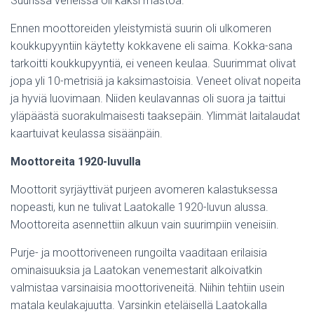
Suurissa veneissä oli kaksi mastoa.
Ennen moottoreiden yleistymistä suurin oli ulkomeren
koukkupyyntiin käytetty kokkavene eli saima. Kokka-sana
tarkoitti koukkupyyntiä, ei veneen keulaa. Suurimmat olivat
jopa yli 10-metrisiä ja kaksimastoisia. Veneet olivat nopeita
ja hyviä luovimaan. Niiden keulavannas oli suora ja taittui
yläpäästä suorakulmaisesti taaksepäin. Ylimmät laitalaudat
kaartuivat keulassa sisäänpäin.
Moottoreita 1920-luvulla
Moottorit syrjäyttivät purjeen avomeren kalastuksessa
nopeasti, kun ne tulivat Laatokalle 1920-luvun alussa.
Moottoreita asennettiin alkuun vain suurimpiin veneisiin.
Purje- ja moottoriveneen rungoilta vaaditaan erilaisia
ominaisuuksia ja Laatokan venemestarit alkoivatkin
valmistaa varsinaisia moottoriveneitä. Niihin tehtiin usein
matala keulakajuutta. Varsinkin eteläisellä Laatokalla