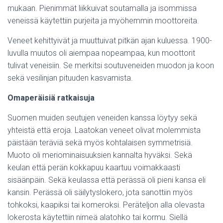
mukaan. Pienimmät liikkuivat soutamalla ja isommissa
veneissä käytettiin purjeita ja myöhemmin moottoreita.
Veneet kehittyivät ja muuttuivat pitkän ajan kuluessa. 1900-
luvulla muutos oli aiempaa nopeampaa, kun moottorit
tulivat veneisiin. Se merkitsi soutuveneiden muodon ja koon
sekä vesilinjan pituuden kasvamista.
Omaperäisiä ratkaisuja
Suomen muiden seutujen veneiden kanssa löytyy sekä
yhteistä että eroja. Laatokan veneet olivat molemmista
päistään teräviä sekä myös kohtalaisen symmetrisiä.
Muoto oli meriominaisuuksien kannalta hyväksi. Sekä
keulan että perän kokkapuu kaartuu voimakkaasti
sisäänpäin. Sekä keulassa että perässä oli pieni kansa eli
kansin. Perässä oli säilytyslokero, jota sanottiin myös
tohkoksi, kaapiksi tai komeroksi. Peräteljon alla olevasta
lokerosta käytettiin nimeä alatohko tai kormu. Siellä