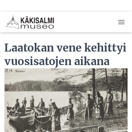
T
O
G
Laatokan vene kehittyi
G
L
E
vuosisatojen aikana
N
A
V
I
G
A
T
I
O
N