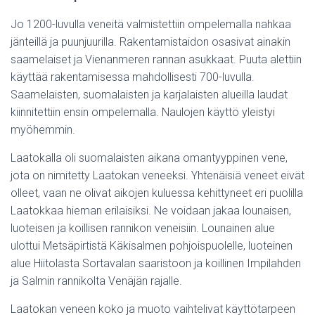
Jo 1200-luvulla veneitä valmistettiin ompelemalla nahkaa
jänteillä ja puunjuurilla. Rakentamistaidon osasivat ainakin
saamelaiset ja Vienanmeren rannan asukkaat. Puuta alettiin
käyttää rakentamisessa mahdollisesti 700-luvulla.
Saamelaisten, suomalaisten ja karjalaisten alueilla laudat
kiinnitettiin ensin ompelemalla. Naulojen käyttö yleistyi
myöhemmin.
Laatokalla oli suomalaisten aikana omantyyppinen vene,
jota on nimitetty Laatokan veneeksi. Yhtenäisiä veneet eivät
olleet, vaan ne olivat aikojen kuluessa kehittyneet eri puolilla
Laatokkaa hieman erilaisiksi. Ne voidaan jakaa lounaisen,
luoteisen ja koillisen rannikon veneisiin. Lounainen alue
ulottui Metsäpirtistä Käkisalmen pohjoispuolelle, luoteinen
alue Hiitolasta Sortavalan saaristoon ja koillinen Impilahden
ja Salmin rannikolta Venäjän rajalle.
Laatokan veneen koko ja muoto vaihtelivat käyttötarpeen