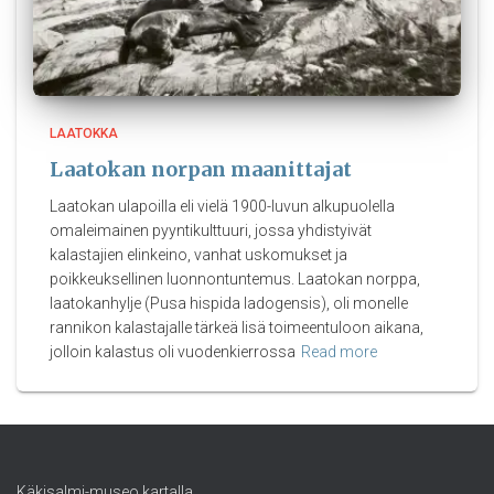
LAATOKKA
Laatokan norpan maanittajat
Laatokan ulapoilla eli vielä 1900-luvun alkupuolella
omaleimainen pyyntikulttuuri, jossa yhdistyivät
kalastajien elinkeino, vanhat uskomukset ja
poikkeuksellinen luonnontuntemus. Laatokan norppa,
laatokanhylje (Pusa hispida ladogensis), oli monelle
rannikon kalastajalle tärkeä lisä toimeentuloon aikana,
jolloin kalastus oli vuodenkierrossa
Read more
Käkisalmi-museo kartalla