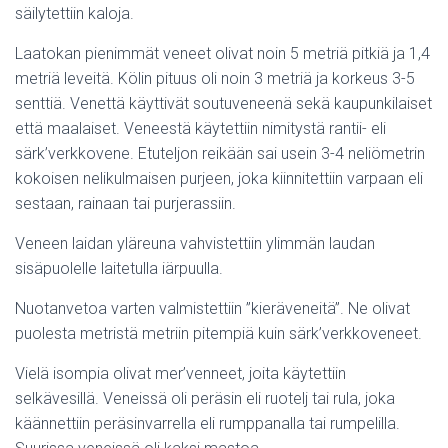
säilytettiin kaloja.
Laatokan pienimmät veneet olivat noin 5 metriä pitkiä ja 1,4
metriä leveitä. Kölin pituus oli noin 3 metriä ja korkeus 3-5
senttiä. Venettä käyttivät soutuveneenä sekä kaupunkilaiset
että maalaiset. Veneestä käytettiin nimitystä rantii- eli
särk’verkkovene. Etuteljon reikään sai usein 3-4 neliömetrin
kokoisen nelikulmaisen purjeen, joka kiinnitettiin varpaan eli
sestaan, rainaan tai purjerassiin.
Veneen laidan yläreuna vahvistettiin ylimmän laudan
sisäpuolelle laitetulla iärpuulla.
Nuotanvetoa varten valmistettiin ”kieräveneitä”. Ne olivat
puolesta metristä metriin pitempiä kuin särk’verkkoveneet.
Vielä isompia olivat mer’venneet, joita käytettiin
selkävesillä. Veneissä oli peräsin eli ruotelj tai rula, joka
käännettiin peräsinvarrella eli rumppanalla tai rumpelilla.