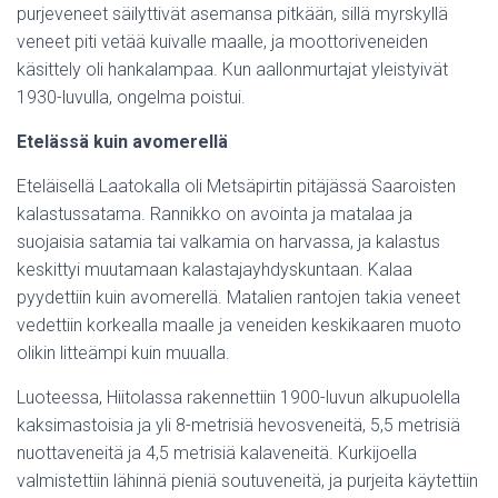
purjeveneet säilyttivät asemansa pitkään, sillä myrskyllä
veneet piti vetää kuivalle maalle, ja moottoriveneiden
käsittely oli hankalampaa. Kun aallonmurtajat yleistyivät
1930-luvulla, ongelma poistui.
Etelässä kuin avomerellä
Eteläisellä Laatokalla oli Metsäpirtin pitäjässä Saaroisten
kalastussatama. Rannikko on avointa ja matalaa ja
suojaisia satamia tai valkamia on harvassa, ja kalastus
keskittyi muutamaan kalastajayhdyskuntaan. Kalaa
pyydettiin kuin avomerellä. Matalien rantojen takia veneet
vedettiin korkealla maalle ja veneiden keskikaaren muoto
olikin litteämpi kuin muualla.
Luoteessa, Hiitolassa rakennettiin 1900-luvun alkupuolella
kaksimastoisia ja yli 8-metrisiä hevosveneitä, 5,5 metrisiä
nuottaveneitä ja 4,5 metrisiä kalaveneitä. Kurkijoella
valmistettiin lähinnä pieniä soutuveneitä, ja purjeita käytettiin