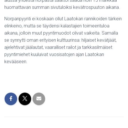
alussa yhdestä norpasta saattoi saada noin 15 markkaa –
huomattavan summan sivutuloiksi kevätrospuuton aikana.
Norpanpyynti ei koskaan ollut Laatokan rannikoiden tärkein
elinkeino, mutta se täydensi kalastajien toimeentuloa
aikana, jolloin muut pyyntimuodot olivat vaikeita. Samalla
se synnytti oman erityisen kulttuurinsa: hiljaiset kevätjäät,
ajelehtivat jäälautat, vaaralliset railot ja tarkkasilmäiset
pyyntimiehet kuuluivat vuosisatojen ajan Laatokan
kevääseen.