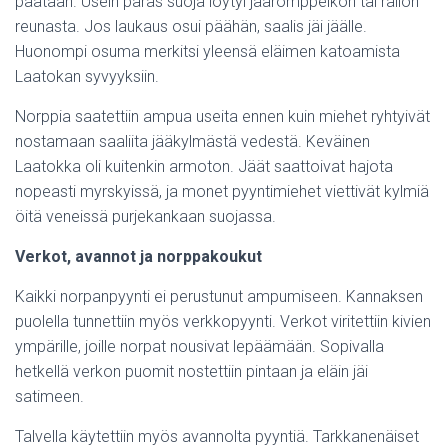
päätään. Usein paras suoja löytyi jääromppeikon tai railon
reunasta. Jos laukaus osui päähän, saalis jäi jäälle.
Huonompi osuma merkitsi yleensä eläimen katoamista
Laatokan syvyyksiin.
Norppia saatettiin ampua useita ennen kuin miehet ryhtyivät
nostamaan saaliita jääkylmästä vedestä. Keväinen
Laatokka oli kuitenkin armoton. Jäät saattoivat hajota
nopeasti myrskyissä, ja monet pyyntimiehet viettivät kylmiä
öitä veneissä purjekankaan suojassa.
Verkot, avannot ja norppakoukut
Kaikki norpanpyynti ei perustunut ampumiseen. Kannaksen
puolella tunnettiin myös verkkopyynti. Verkot viritettiin kivien
ympärille, joille norpat nousivat lepäämään. Sopivalla
hetkellä verkon puomit nostettiin pintaan ja eläin jäi
satimeen.
Talvella käytettiin myös avannolta pyyntiä. Tarkkanenäiset