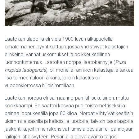
Laatokan ulapoilla eli vielä 1900-luvun alkupuolella
omaleimainen pyyntikulttuuri, jossa yhdistyivät kalastajien
elinkeino, vanhat uskomukset ja poikkeuksellinen
luonnontuntemus. Laatokan norppa, laatokanhylje (
Pusa
hispida ladogensis
), oli monelle rannikon kalastajalle tärkeä
lisä toimeentuloon aikana, jolloin kalastus oli
vuodenkierrossa hiljaisimmillaan.
Laatokan norppa oli saimaannorpan lähisukulainen, mutta
kookkaampi. Se saattoi kasvaa puolitoistametriseksi ja
painaa loppukesällä jopa 80 kiloa. Norpat viihtyivät kesäisin
uloimmilla saarilla ja kallioisilla luodoilla, talvisin taas laajoilla
jääkentillä, joihin ne rakensivat lumisia pesiään eli pahnojaan
railojen läheisyyteen. Pesän alla oleva avanto tarjosi