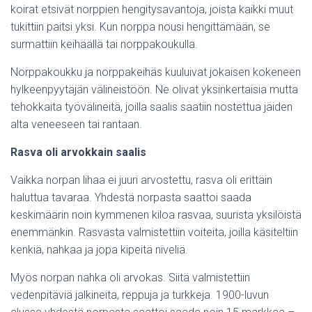
koirat etsivät norppien hengitysavantoja, joista kaikki muut
tukittiin paitsi yksi. Kun norppa nousi hengittämään, se
surmattiin keihäällä tai norppakoukulla.
Norppakoukku ja norppakeihäs kuuluivat jokaisen kokeneen
hylkeenpyytäjän välineistöön. Ne olivat yksinkertaisia mutta
tehokkaita työvälineitä, joilla saalis saatiin nostettua jäiden
alta veneeseen tai rantaan.
Rasva oli arvokkain saalis
Vaikka norpan lihaa ei juuri arvostettu, rasva oli erittäin
haluttua tavaraa. Yhdestä norpasta saattoi saada
keskimäärin noin kymmenen kiloa rasvaa, suurista yksilöistä
enemmänkin. Rasvasta valmistettiin voiteita, joilla käsiteltiin
kenkiä, nahkaa ja jopa kipeitä niveliä.
Myös norpan nahka oli arvokas. Siitä valmistettiin
vedenpitäviä jalkineita, reppuja ja turkkeja. 1900-luvun