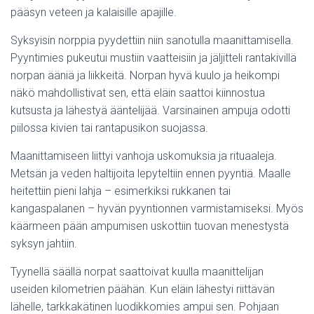
pääsyn veteen ja kalaisille apajille.
Syksyisin norppia pyydettiin niin sanotulla maanittamisella.
Pyyntimies pukeutui mustiin vaatteisiin ja jäljitteli rantakivillä
norpan ääniä ja liikkeitä. Norpan hyvä kuulo ja heikompi
näkö mahdollistivat sen, että eläin saattoi kiinnostua
kutsusta ja lähestyä ääntelijää. Varsinainen ampuja odotti
piilossa kivien tai rantapusikon suojassa.
Maanittamiseen liittyi vanhoja uskomuksia ja rituaaleja.
Metsän ja veden haltijoita lepyteltiin ennen pyyntiä. Maalle
heitettiin pieni lahja – esimerkiksi rukkanen tai
kangaspalanen – hyvän pyyntionnen varmistamiseksi. Myös
käärmeen pään ampumisen uskottiin tuovan menestystä
syksyn jahtiin.
Tyynellä säällä norpat saattoivat kuulla maanittelijan
useiden kilometrien päähän. Kun eläin lähestyi riittävän
lähelle, tarkkakätinen luodikkomies ampui sen. Pohjaan