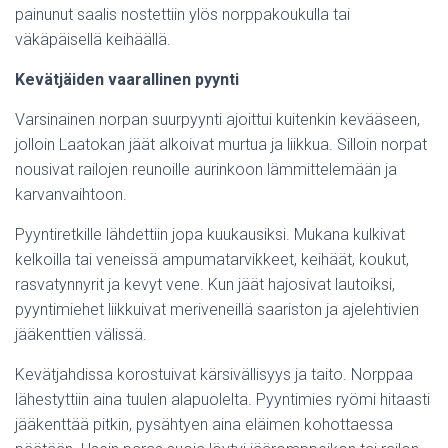
painunut saalis nostettiin ylös norppakoukulla tai
väkäpäisellä keihäällä.
Kevätjäiden vaarallinen pyynti
Varsinainen norpan suurpyynti ajoittui kuitenkin kevääseen,
jolloin Laatokan jäät alkoivat murtua ja liikkua. Silloin norpat
nousivat railojen reunoille aurinkoon lämmittelemään ja
karvanvaihtoon.
Pyyntiretkille lähdettiin jopa kuukausiksi. Mukana kulkivat
kelkoilla tai veneissä ampumatarvikkeet, keihäät, koukut,
rasvatynnyrit ja kevyt vene. Kun jäät hajosivat lautoiksi,
pyyntimiehet liikkuivat meriveneillä saariston ja ajelehtivien
jääkenttien välissä.
Kevätjahdissa korostuivat kärsivällisyys ja taito. Norppaa
lähestyttiin aina tuulen alapuolelta. Pyyntimies ryömi hitaasti
jääkenttää pitkin, pysähtyen aina eläimen kohottaessa