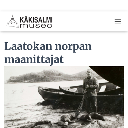
T
O
G
Laatokan norpan
G
L
E
maanittajat
N
A
V
I
G
A
T
I
O
N