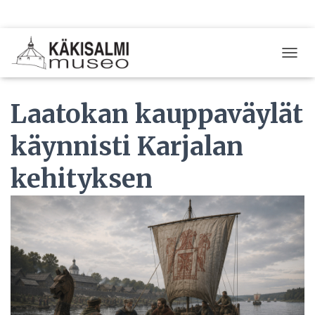
T
O
G
Laatokan kauppaväylät
G
L
E
käynnisti Karjalan
N
A
kehityksen
V
I
G
A
T
I
O
N