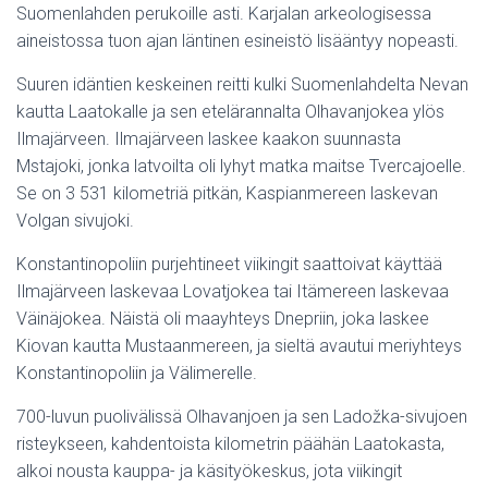
Suomenlahden perukoille asti. Karjalan arkeologisessa
aineistossa tuon ajan läntinen esineistö lisääntyy nopeasti.
Suuren idäntien keskeinen reitti kulki Suomenlahdelta Nevan
kautta Laatokalle ja sen etelärannalta Olhavanjokea ylös
Ilmajärveen. Ilmajärveen laskee kaakon suunnasta
Mstajoki, jonka latvoilta oli lyhyt matka maitse Tvercajoelle.
Se on 3 531 kilometriä pitkän, Kaspianmereen laskevan
Volgan sivujoki.
Konstantinopoliin purjehtineet viikingit saattoivat käyttää
Ilmajärveen laskevaa Lovatjokea tai Itämereen laskevaa
Väinäjokea. Näistä oli maayhteys Dnepriin, joka laskee
Kiovan kautta Mustaanmereen, ja sieltä avautui meriyhteys
Konstantinopoliin ja Välimerelle.
700-luvun puolivälissä Olhavanjoen ja sen Ladožka-sivujoen
risteykseen, kahdentoista kilometrin päähän Laatokasta,
alkoi nousta kauppa- ja käsityökeskus, jota viikingit