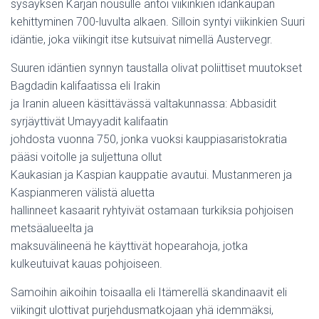
sysäyksen Karjan nousulle antoi viikinkien idänkaupan
kehittyminen 700-luvulta alkaen. Silloin syntyi viikinkien Suuri
idäntie, joka viikingit itse kutsuivat nimellä Austervegr.
Suuren idäntien synnyn taustalla olivat poliittiset muutokset
Bagdadin kalifaatissa eli Irakin
ja Iranin alueen käsittävässä valtakunnassa: Abbasidit
syrjäyttivät Umayyadit kalifaatin
johdosta vuonna 750, jonka vuoksi kauppiasaristokratia
pääsi voitolle ja suljettuna ollut
Kaukasian ja Kaspian kauppatie avautui. Mustanmeren ja
Kaspianmeren välistä aluetta
hallinneet kasaarit ryhtyivät ostamaan turkiksia pohjoisen
metsäalueelta ja
maksuvälineenä he käyttivät hopearahoja, jotka
kulkeutuivat kauas pohjoiseen.
Samoihin aikoihin toisaalla eli Itämerellä skandinaavit eli
viikingit ulottivat purjehdusmatkojaan yhä idemmäksi,