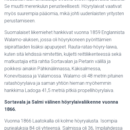
Se muutti merenkulun perusteellisesti. Höyrylaivat vaativat
myös suurempia pääomia, mikä johti uudenlaisten yritysten
perustamiseen.
Suomalaiset liikemiehet hankkivat vuonna 1859 Englannista
Walamo-aluksen, jossa oli höyrykoneen pyörittämien
siipirattaiden lisäksi apupurjeet. Rauta-ratas-höyry-laiwa,
kuten sitä lehdissä nimitettiin, kuljetti reittiliikenteessä sekä
matkustajia että rahtia Sortavalan ja Pietarin välillä ja
poikkesi ainakin Pähkinälinnassa, Käkisalmessa,
Konevitsassa ja Valamossa. Walamo oli 48 metrin pituinen
ratashöyrylaiva ja saman yhtiön hieman myöhemmin
hankkima Ladoga 41,5 metriä pitkiä propellihöyrylaiva.
Sortavala ja Salmi välinen höyrylaivaliikenne vuonna
1866.
Vuonna 1866 Laatokalla oli kolme höyryalusta. Isompia
purjealuksia 84 oli yhteensä. Salmissa oli 36, Impilahdessa