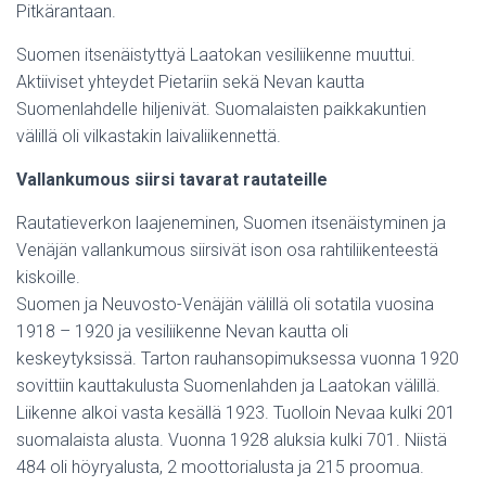
Pitkärantaan.
Suomen itsenäistyttyä Laatokan vesiliikenne muuttui.
Aktiiviset yhteydet Pietariin sekä Nevan kautta
Suomenlahdelle hiljenivät. Suomalaisten paikkakuntien
välillä oli vilkastakin laivaliikennettä.
Vallankumous siirsi tavarat rautateille
Rautatieverkon laajeneminen, Suomen itsenäistyminen ja
Venäjän vallankumous siirsivät ison osa rahtiliikenteestä
kiskoille.
Suomen ja Neuvosto-Venäjän välillä oli sotatila vuosina
1918 – 1920 ja vesiliikenne Nevan kautta oli
keskeytyksissä. Tarton rauhansopimuksessa vuonna 1920
sovittiin kauttakulusta Suomenlahden ja Laatokan välillä.
Liikenne alkoi vasta kesällä 1923. Tuolloin Nevaa kulki 201
suomalaista alusta. Vuonna 1928 aluksia kulki 701. Niistä
484 oli höyryalusta, 2 moottorialusta ja 215 proomua.