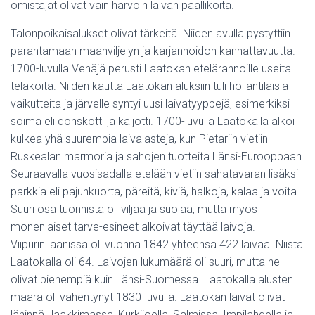
omistajat olivat vain harvoin laivan päälliköitä.
Talonpoikaisalukset olivat tärkeitä. Niiden avulla pystyttiin
parantamaan maanviljelyn ja karjanhoidon kannattavuutta.
1700-luvulla Venäjä perusti Laatokan etelärannoille useita
telakoita. Niiden kautta Laatokan aluksiin tuli hollantilaisia
vaikutteita ja järvelle syntyi uusi laivatyyppejä, esimerkiksi
soima eli donskotti ja kaljotti. 1700-luvulla Laatokalla alkoi
kulkea yhä suurempia laivalasteja, kun Pietariin vietiin
Ruskealan marmoria ja sahojen tuotteita Länsi-Eurooppaan.
Seuraavalla vuosisadalla etelään vietiin sahatavaran lisäksi
parkkia eli pajunkuorta, päreitä, kiviä, halkoja, kalaa ja voita.
Suuri osa tuonnista oli viljaa ja suolaa, mutta myös
monenlaiset tarve-esineet alkoivat täyttää laivoja.
Viipurin läänissä oli vuonna 1842 yhteensä 422 laivaa. Niistä
Laatokalla oli 64. Laivojen lukumäärä oli suuri, mutta ne
olivat pienempiä kuin Länsi-Suomessa. Laatokalla alusten
määrä oli vähentynyt 1830-luvulla. Laatokan laivat olivat
lähinnä Jaakkimassa, Kurkijoella, Salmissa, Impilahdella ja