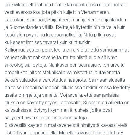
Jo kivikaudelta lähtien Laatokka on ollut osa monipuolista
vesitieverkostoa, jota pitkin kuljettiin Vienanmeren,
Laatokan, Saimaan, Päijänteen, Inarinjärven, Pohjanlahden
ja Suomenlahden välillä. Reittejä käytettiin niin talvella kuin
kesälläkin pyynti- ja kauppamatkoilla. Niitä pitkin ovat
kulkeneet ihmiset, tavarat kuin kulttuurikin
Kalliomaalausten perusteella on arvioitu, että varhaisimmat
veneet olivat nahkaveneitä, mutta niistä ei ole säilynyt
arkeologisia löytöjä. Nahkaveneen seuraajaksi on arveltu
ompelu- tai nitomistekniikalla valmistettua lautavenettä
sekä sivulaudoilla varustettua haapiota. Saimaan alueelta
on toisen maailmansodan jälkeisissä tutkimuksissa löydetty
useita ommeltuja veneitä. Voi arvella, että samanlaisia
aluksia on käytetty myös Laatokalla. Suomen eri alueilta on
kaivauksissa löytynyt kymmeniä ruuheja, jotka ovat
säilyneet hyvin samanlaisia vuosisatoja.
Sisävesillä käytettiin matkaveneistä nimitystä kavassi vielä
1500-luvun loppupuolella. Merellä kavassi lienee ollut 6-8