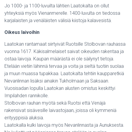
Jo 1000- ja 1100-luvuilta lähtien Laatokalta on ollut
yhteyksiä myös Vienanmerelle. 1400-luvulta on tiedossa
karjalaisten ja venäläisten välisiä kiistoja kalavesistä.
Oikeus laivoihin
Laatokan rantamaat siirtyivät Ruotsille Stolbovan rauhassa
vuonna 1617. Käkisalmelaiset saivat oikeuden rakentaa ja
ostaa laivoja. Kaupan määrästä ei ole säilynyt tietoja.
Etelään vietiin lähinnä tervaa ja voita ja sieltä tuotiin suolaa
ja muun muassa tupakkaa. Laatokalta tehtiin kaupparetkiä
Nevanlinnan lisäksi ainakin Tukholmaan ja Saksaan.
Vuosisadan lopulla Laatokan alusten omistus keskittyi
Impilahden rannikolle.
Stolbovan rauhan myötä sekä Ruotsi että Venäjä
rakensivat sisävesille laivastojaan, joissa oli kymmeniä
erityyppisiä aluksia.
Laatokalla kulki laivoja myös Nevanlinnasta ja Aunuksesta.