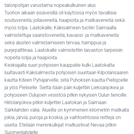
talonpohjan varustama nopeakulkuinen alus.
Tuohon aikaan sisävesillä oli käytössä myös tavallisia
soutuveneitä, jollaveneitä, haapioita ja matkaveneitä sekä
myös lotjia. Laatokalle, Käkisalmeen tuotiin Saimaalla
valmistettuja saaristoveneitä, kavassi- ja matkaveneitä
sekä alusten valmistamiseen tervaa, hamppua ja
purjepalttinaa. Laatokalle valmistettiin laivaston tarpeisiin
nopeita lotjia ja haapioita.
Keskiajalla suuri pohjoisen kauppatie kulki Laatokalta
luultavasti Käkisalmesta pohjoisen suuntaan Kilpolansaaren
kautta Kiteen Pyhäjärvelle, siitä Puhoksen kautta Pielisjoelle
ja ylös Pieliselle. Sieltä itään päin kuljettiin Lieksanjokea ja
pohjoiseen Oulujoen vesistöä pitkin nykyisen Oulun tienoille.
Hiitolanjokea pitkin kuljettiin Laatokan ja Saimaan
Särkilahden väliä. Alueilla on kymmenien kilometrin matkalla
jokia, järviä, puroja ja koskia, ja vaihtoehtoisia reittejä on
useita. Etelään merenkulkijat matkustivat Nevaa pitkin
Suomenlahdelle.