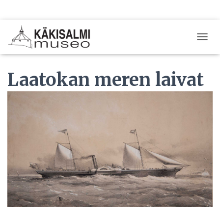
T
O
G
Laatokan meren laivat
G
L
E
N
A
V
I
G
A
T
I
O
N