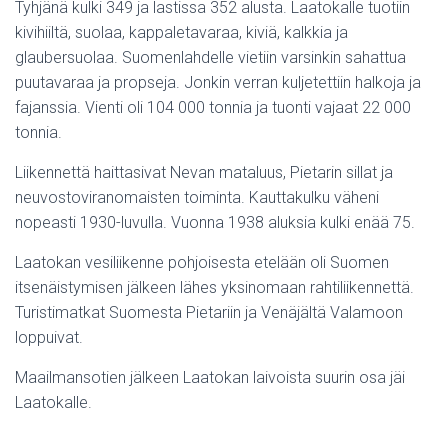
Tyhjänä kulki 349 ja lastissa 352 alusta. Laatokalle tuotiin
kivihiiltä, suolaa, kappaletavaraa, kiviä, kalkkia ja
glaubersuolaa. Suomenlahdelle vietiin varsinkin sahattua
puutavaraa ja propseja. Jonkin verran kuljetettiin halkoja ja
fajanssia. Vienti oli 104 000 tonnia ja tuonti vajaat 22 000
tonnia.
Liikennettä haittasivat Nevan mataluus, Pietarin sillat ja
neuvostoviranomaisten toiminta. Kauttakulku väheni
nopeasti 1930-luvulla. Vuonna 1938 aluksia kulki enää 75.
Laatokan vesiliikenne pohjoisesta etelään oli Suomen
itsenäistymisen jälkeen lähes yksinomaan rahtiliikennettä.
Turistimatkat Suomesta Pietariin ja Venäjältä Valamoon
loppuivat.
Maailmansotien jälkeen Laatokan laivoista suurin osa jäi
Laatokalle.