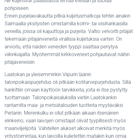
Ne kuljettivat pääasiassa tervaa etelään ja suolaa
pohjoiseen.
Ennen purjelaivakautta pitkiä kuljetusmatkoja tehtiin ainakin
Saimaalla yksityisten omistamilla kolmi- tai viisihankaisilla
veneillä, joissa oli kajuuttoja ja purjeita. Valtio velvoitti pitäjät
tekemään pitäjänveneitä virallisia kuljetuksia varten. On
arvioitu, että näiden veneiden tyyppi saattaa periytyä
viikinkiajalta. Myöhemmät kirkkoveneet pohjautuivat näihin
pitäjäveneisiin.
Laatokan ja yleisemminkin Viipurin läänin
talonpoikaispurjehdus oli pitkään kotitarvepurjehdusta. Sillä
hankittiin omaan käyttöön tarvikkeita, joita ei itse pystytty
tuottamaan. Talonpoikaisaluksilla vietiin Laatokankin
rantamilta maa- ja metsätalouden tuotteita myytäväksi
Pietariin. Merenkulku ei ollut pitkään aikaan itsenäinen
elinkeino, vaan laivojen omistajat olivat tyypillisesti myös
maanviljelijöitä. Vähitellen alukset alkoivat merkitä myös
yritystoimintaa, kun laivoilla kuljetettiin muitakin kuin omia