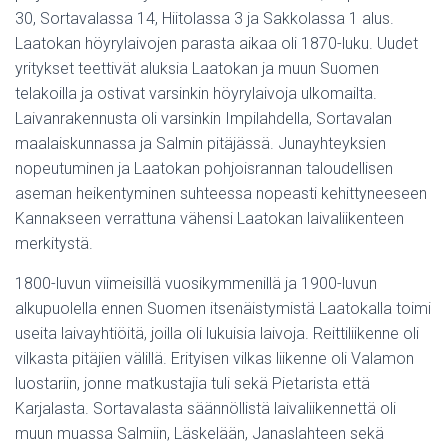
30, Sortavalassa 14, Hiitolassa 3 ja Sakkolassa 1 alus.
Laatokan höyrylaivojen parasta aikaa oli 1870-luku. Uudet
yritykset teettivät aluksia Laatokan ja muun Suomen
telakoilla ja ostivat varsinkin höyrylaivoja ulkomailta.
Laivanrakennusta oli varsinkin Impilahdella, Sortavalan
maalaiskunnassa ja Salmin pitäjässä. Junayhteyksien
nopeutuminen ja Laatokan pohjoisrannan taloudellisen
aseman heikentyminen suhteessa nopeasti kehittyneeseen
Kannakseen verrattuna vähensi Laatokan laivaliikenteen
merkitystä.
1800-luvun viimeisillä vuosikymmenillä ja 1900-luvun
alkupuolella ennen Suomen itsenäistymistä Laatokalla toimi
useita laivayhtiöitä, joilla oli lukuisia laivoja. Reittiliikenne oli
vilkasta pitäjien välillä. Erityisen vilkas liikenne oli Valamon
luostariin, jonne matkustajia tuli sekä Pietarista että
Karjalasta. Sortavalasta säännöllistä laivaliikennettä oli
muun muassa Salmiin, Läskelään, Janaslahteen sekä