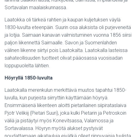
Sortavalan maalaiskunnassa.
Laatokka oli tärkeä rahtien ja kaupan kuljetuksen väylä
1830-luvulta eteenpäin. Suurin osa aluksista oli purjeveneitä
ja lotjia. Saimaan kanavan valmistuminen vuonna 1856 siirsi
paljon liikennettä Saimaalle. Savon ja Suomenlahden
välinen liikenne siirtyi pois Laatokalta. Laatokalla lasteissa
sahateollisuuden tuotteet olivat pääosassa vuosisadan
loppupuolelta lähtien.
Höyryllä 1850-luvulta
Laatokalla merenkulun merkittävä muutos tapahtui 1850-
luvulla, kun purjeista siirryttiin käyttämään höyryä.
Ensimmäisenä liikenteen aloitti pietarilainen siipirataslaiva
Pjotr Velikiij (Pietari Suuri), joka kulki Pietarin ja Petroskoin
väliä ja pistäytyi myös Konevitsassa, Valamossa ja
Sortavalassa. Höyryn myötä alukset pystyivät
noudattamaan aikatauluja eivätkä olleet riippuvaisia tuulista.